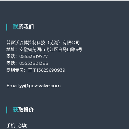
联系我们
普雷沃流体控制科技（芜湖）有限公司
地址：安徽省芜湖市弋江区白马山路6号
固话：
05533819777
固话：
05533801388
网销专员：王工
13625698939
Email:
yy@pov-valve.com
获取报价
手机 (必填)