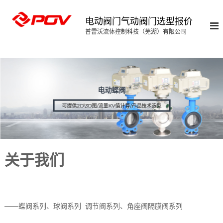
S
k
电动阀门气动阀门选型报价
i
普雷沃流体控制科技（芜湖）有限公司
p
t
o
c
o
n
电动蝶阀
t
可提供2D\3D图/流量KV值计算/产品技术选型
e
n
t
关于我们
——蝶阀系列、球阀系列
调节阀系列、角座阀隔膜阀系列