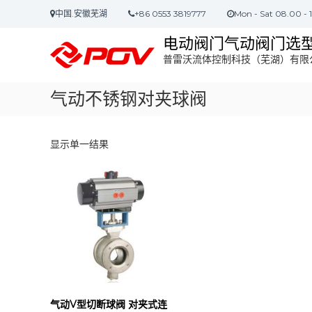
S
中国.安徽芜湖
+86 0553 3819777
Mon - Sat 08.00 - 
k
i
电动阀门气动阀门选
p
普雷沃流体控制科技（芜湖）有限
t
o
c
气动不锈钢对夹球阀
o
n
t
显示单一结果
e
n
t
气动V型切断球阀 对夹式连