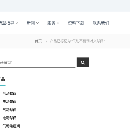
选型指导
新闻
服务
资料下载
联系我们
首页
产品已标记为“气动不锈钢对夹球阀”
S
e
a
r
c
产品
h
气动蝶阀
电动蝶阀
气动球阀
电动球阀
气动角座阀