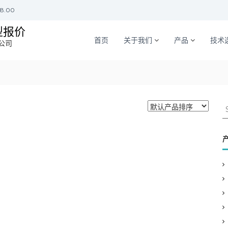
18.00
型报价
首页
关于我们
产品
技术
公司
S
e
a
r
c
h
f
o
r
: