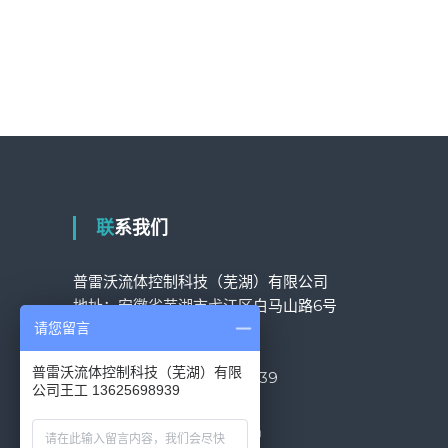
联系我们
普雷沃流体控制科技（芜湖）有限公司
地址：安徽省芜湖市弋江区白马山路6号
请您留言
固话：
05533819777
固话：
05533801388
普雷沃流体控制科技（芜湖）有限
网销专员：王工
13625698939
公司王工 13625698939
Email:
yy@pov-valve.com