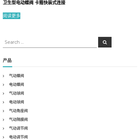
卫生型电动蝶阀 卡箍快装式连接
阅读更多
S
S
e
e
a
a
r
c
r
产品
h
c
h
气动蝶阀
f
电动蝶阀
o
r
气动球阀
:
电动球阀
气动角座阀
气动隔膜阀
气动调节阀
电动调节阀