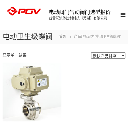
S
k
电动阀门气动阀门选型报价
i
普雷沃流体控制科技（芜湖）有限公司
p
t
o
电动卫生级蝶阀
首页
产品已标记为“电动卫生级蝶阀”
c
o
n
显示单一结果
t
e
n
t