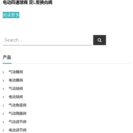
电动四通球阀 双L型换向阀
阅读更多
S
S
e
e
a
a
r
c
r
产品
h
c
h
气动蝶阀
f
电动蝶阀
o
r
气动球阀
:
电动球阀
气动角座阀
气动隔膜阀
气动调节阀
电动调节阀