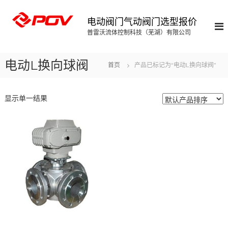
S
k
电动阀门气动阀门选型报价
i
普雷沃流体控制科技（芜湖）有限公司
p
t
o
电动L换向球阀
首页
产品已标记为“电动L换向球阀”
c
o
n
显示单一结果
t
e
n
t