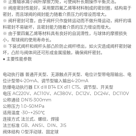
※ 止推轴承减小阀杆摩擦力矩，可使阀杆长期操作平衡灵活。
※ 阀座密封性能好，采用聚四氟乙烯等材料制成的密封圈，结构易于
密封，而且球阀的阀封能力随着介质压力的增设而增大。
※ 阀杆密封可靠，由于阀杆只作旋转运动而不做升降运动，阀杆的填
料密封不易破坏，且密封能力随着介质的压力增设而增大。
※ 由于聚四氟乙烯等材料具有良好的自润滑性，与球体的摩擦损失
小，帮球阀的使用寿命长。
※ 下装式阀杆和阀杆头部凸阶防止阀杆喷出，如火灾造成阀杆密封破
坏，凸阶与阀体间还可形成金属接触，确保阀杆密封。
● 主要性能参数
电动执行器 普通开关型、无源触点开关型、电位计型带电阻输出、电
位计型带4-20mA、调节型输入输出4-20mA
防爆电动执行器 EX dⅡBT4 EX d11 CT5、调节型、开关型
电压 AC220V、AC110V、AC380V、DC12V、DC24V、DC110V
公称通径 DN15-300mm
公称压力 1.0~50MPa
适用温度 -30~+250℃
连接方式 法兰式、螺纹、焊接
法兰标准 GB、ANSI、DIN、JIS
阀体结构 O型浮动球、固定球