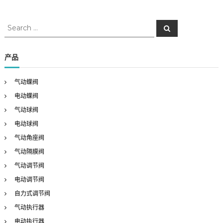
S
S
e
e
a
a
r
c
r
产品
h
c
h
气动蝶阀
f
电动蝶阀
o
r
气动球阀
:
电动球阀
气动角座阀
气动隔膜阀
气动调节阀
电动调节阀
自力式调节阀
气动执行器
电动执行器