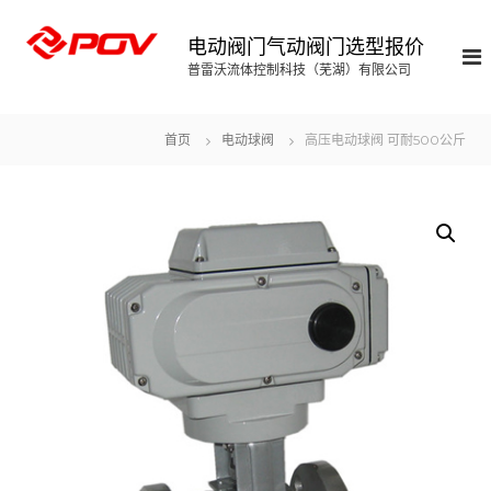
S
k
电动阀门气动阀门选型报价
i
普雷沃流体控制科技（芜湖）有限公司
p
t
o
首页
电动球阀
高压电动球阀 可耐500公斤
c
o
n
t
e
n
t