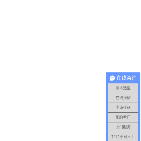
在线咨询
技术选型
在线报价
申请样品
预约看厂
上门服务
7*12小时人工