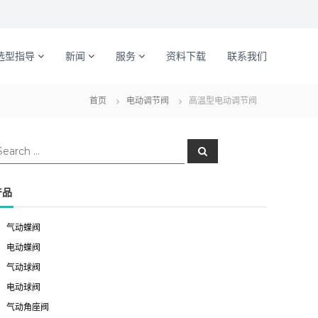
选型指导
新闻
服务
资料下载
联系我们
首页
电动调节阀
高温型电动调节阀
S
e
a
r
c
产品
h
气动蝶阀
电动蝶阀
气动球阀
电动球阀
气动角座阀