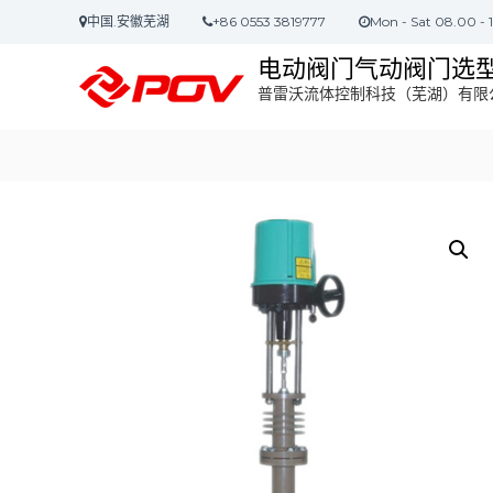
S
中国.安徽芜湖
+86 0553 3819777
Mon - Sat 08.00 - 
k
i
电动阀门气动阀门选
p
普雷沃流体控制科技（芜湖）有限
t
o
c
o
n
t
e
n
t