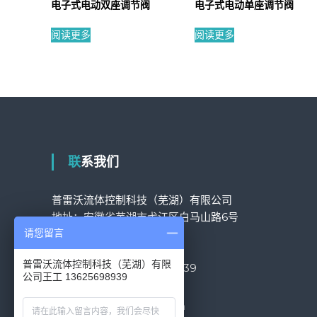
电子式电动双座调节阀
电子式电动单座调节阀
阅读更多
阅读更多
联系我们
普雷沃流体控制科技（芜湖）有限公司
地址：安徽省芜湖市弋江区白马山路6号
固话：
05533819777
请您留言
固话：
05533801388
普雷沃流体控制科技（芜湖）有限
网销专员：王工
13625698939
公司王工 13625698939
Email:
yy@pov-valve.com