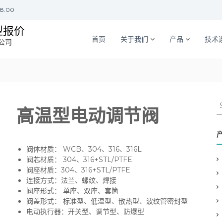
18.00
型报价
首页
关于我们
产品
技术
公司
S
高温型电动调节阀
e
a
r
c
阀体材质： WCB、304、316、316L
h
阀芯材质： 304、316+STL/PTFE
f
阀座材质：304、316+STL/PTFE
o
连接方式：法兰、螺纹、焊接
r
阀座形式： 单座、双座、套筒
:
阀盖形式： 标准型、低温型、散热型、波纹管密封型
电动执行器：开关型、调节型、防爆型