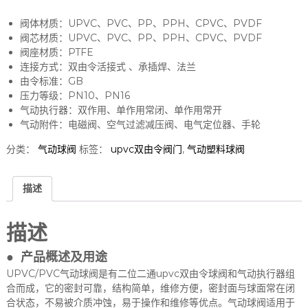
阀体材质：UPVC、PVC、PP、PPH、CPVC、PVDF
阀芯材质：UPVC、PVC、PP、PPH、CPVC、PVDF
阀座材质：PTFE
连接方式：双由令活接式 、承插焊、法兰
由令标准：GB
压力等级：PN10、PN16
气动执行器：双作用、单作用常闭、单作用常开
气动附件：电磁阀、空气过滤减压阀、电气定位器、手轮
分类：
气动球阀
标签：
upvc双由令阀门
,
气动塑料球阀
描述
描述
● 产品概述及用途
UPVC/PVC气动球阀是有二位二通upvc双由令球阀和气动执行器组
合而成，它的密封可靠，结构简单，维修方便，密封面与球面常在闭
合状态，不易被介质冲蚀，易于操作和维修等优点。气动球阀适用于