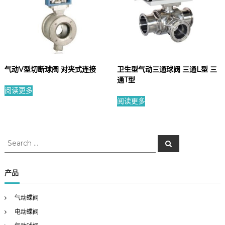
气动V型切断球阀 对夹式连接
卫生型气动三通球阀 三通L型 三
通T型
阅读更多
阅读更多
S
S
e
e
a
a
r
c
r
产品
h
c
h
气动蝶阀
f
电动蝶阀
o
r