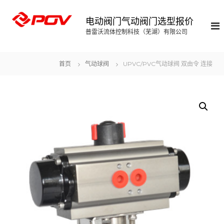
S
k
电动阀门气动阀门选型报价
i
普雷沃流体控制科技（芜湖）有限公司
p
t
o
首页
气动球阀
UPVC/PVC气动球阀 双由令 连接
c
o
n
t
e
n
t