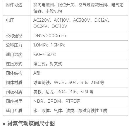
附件可选
换向电磁阀、限位开关、空气过滤减压阀、电气定
位器、手轮机构
电压
AC220V、AC110V、AC380V、DC12V、
DC24V、DC110V
公称通径
DN25-2000mm
公称压力
1.0MPa~1.6MPa
适用温度
-30~+150℃
连接方式
法兰式，对夹式
阀体结构
A型
阀体材质
球墨铸铁、WCB、304、316、316L等
阀板材质
铸铁、尼龙、304、316、316L等
阀座衬里
NBR、EPDM、PTFE等
适用介质
水、液体、气体、油类、酸碱腐蚀性介质
● 衬氟气动蝶阀尺寸图