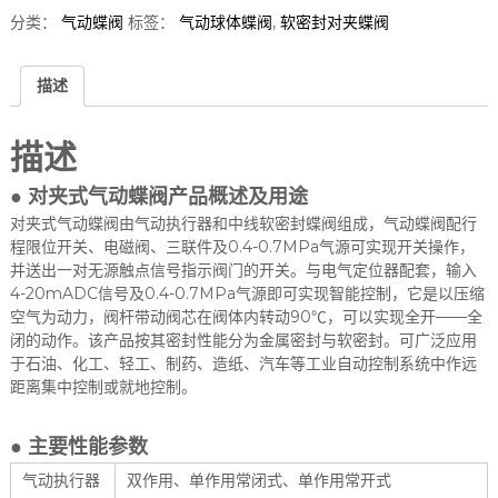
分类：
气动蝶阀
标签：
气动球体蝶阀
,
软密封对夹蝶阀
描述
描述
●
对夹式气动蝶阀
产品概述及用途
对夹式气动蝶阀由气动执行器和中线软密封蝶阀组成，气动蝶阀配行
程限位开关、电磁阀、三联件及0.4-0.7MPa气源可实现开关操作，
并送出一对无源触点信号指示阀门的开关。与电气定位器配套，输入
4-20mADC信号及0.4-0.7MPa气源即可实现智能控制，它是以压缩
空气为动力，阀杆带动阀芯在阀体内转动90℃，可以实现全开——全
闭的动作。该产品按其密封性能分为金属密封与软密封。可广泛应用
于石油、化工、轻工、制药、造纸、汽车等工业自动控制系统中作远
距离集中控制或就地控制。
● 主要性能参数
气动执行器
双作用、单作用常闭式、单作用常开式