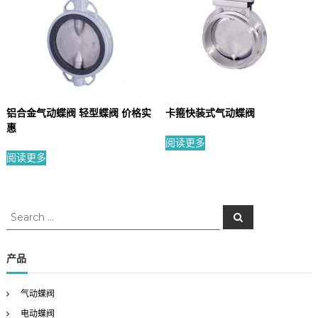
铝合金气动蝶阀 轻型蝶阀 价格实
卡箍快装式气动蝶阀
惠
阅读更多
阅读更多
S
S
e
e
a
a
r
c
r
产品
h
c
h
气动蝶阀
f
电动蝶阀
o