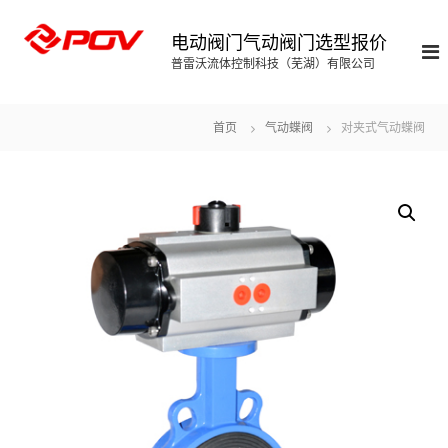
S
k
电动阀门气动阀门选型报价
i
普雷沃流体控制科技（芜湖）有限公司
p
t
o
首页
气动蝶阀
对夹式气动蝶阀
c
o
n
t
e
n
t