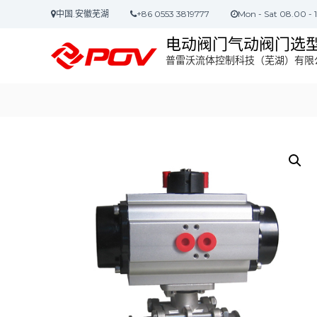
S
中国.安徽芜湖
+86 0553 3819777
Mon - Sat 08.00 - 
k
i
电动阀门气动阀门选
p
普雷沃流体控制科技（芜湖）有限
t
o
c
o
n
t
e
n
t