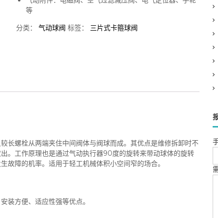
气动附件：电磁阀、空气过滤减压阀、电气定位器、手轮
等
分类：
气动球阀
标签：
三片式卡箍球阀
手
只较长螺栓从两端夹住中间阀体与阀球而成。其优点是维修拆卸时不
出。工作原理也是通过气动执行器90度的旋转来带动球体的旋转
发生故障的机率。适用于轻工机械体积小空间窄的场合。
、安装方便、适应性强等优点。