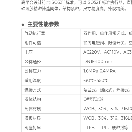
高平台设计符合ISO5211标准，可以ISO5211标准执行器
硅溶胶精密铸造阀体，结构紧密，尺寸精度高。外观精美。
● 主要性能参数
气动执行器
双作用、单作用常闭式、
附件可选
换向电磁阀、限位开关、
电压
AC220V、AC110V、AC
公称通径
DN15-100mm
公称压力
1.6MPa-6.4MPA
适用温度
-30℃~450℃
连接方式
法兰式，螺纹式，焊接式
阀体结构
O型浮动球
阀体材质
WCB、304、316、316L
阀板材质
WCB、304、316、316L
阀座衬里
PTFE、PPL、硬密封等