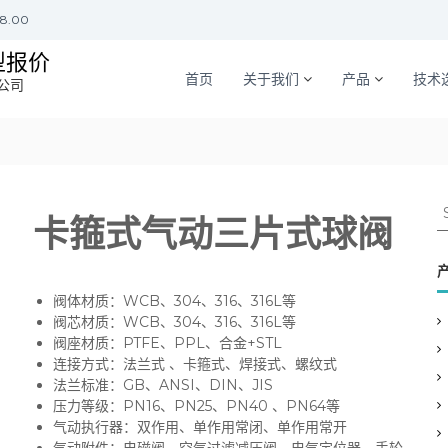
18.00
型报价
首页
关于我们
产品
技术
公司
S
卡箍式气动三片式球阀
e
a
r
c
阀体材质：WCB、304、316、316L等
h
阀芯材质：WCB、304、316、316L等
f
阀座材质：PTFE、PPL、合金+STL
o
连接方式：法兰式 、卡箍式、焊接式、螺纹式
r
法兰标准：GB、ANSI、DIN、JIS
:
压力等级：PN16、PN25、PN40 、PN64等
气动执行器：双作用、单作用常闭、单作用常开