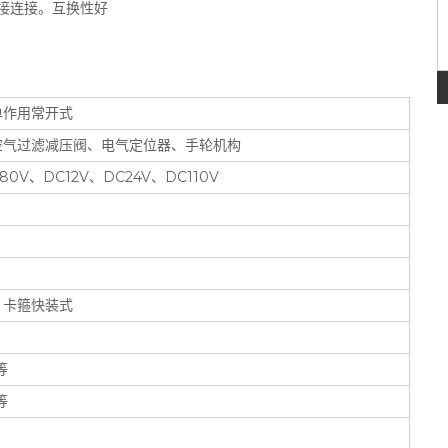
，直接连接。互换性好
单作用常开式
空气过滤减压阀、电气定位器、手轮机构
380V、DC12V、DC24V、DC110V
，卡箍快装式
等
等