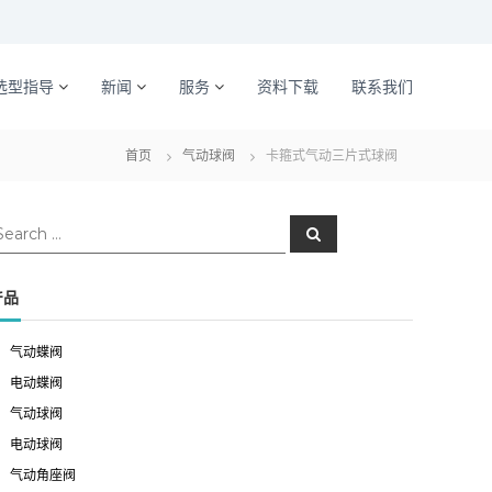
选型指导
新闻
服务
资料下载
联系我们
首页
气动球阀
卡箍式气动三片式球阀
S
e
a
r
c
产品
h
气动蝶阀
电动蝶阀
气动球阀
电动球阀
气动角座阀