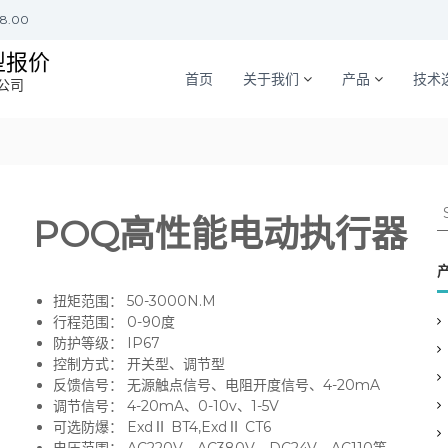
18.00
型报价
首页
关于我们
产品
技术
公司
S
POQ高性能电动执行器
e
a
r
c
扭矩范围： 50-3000N.M
h
行程范围： 0-90度
f
防护等级： IP67
o
控制方式： 开关型、调节型
r
反馈信号： 无源触点信号、电阻开度信号、4-20mA
:
调节信号： 4-20mA、0-10v、1-5V
可选防爆： ExdⅡ BT4,ExdⅡ CT6