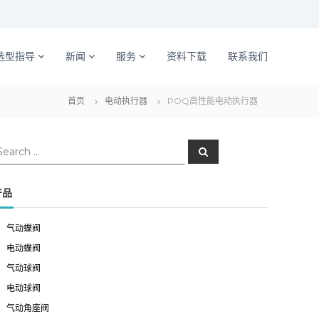
选型指导
新闻
服务
资料下载
联系我们
首页
电动执行器
POQ高性能电动执行器
S
e
a
r
c
产品
h
气动蝶阀
电动蝶阀
气动球阀
电动球阀
气动角座阀