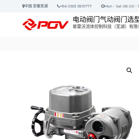
S
中国.安徽芜湖
+86 0553 3819777
Mon - Sat 08.00 - 
k
i
电动阀门气动阀门选
p
普雷沃流体控制科技（芜湖）有限
t
o
c
o
n
t
e
n
t