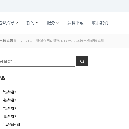
选型指导
新闻
服务
资料下载
联系我们
气通风蝶阀
RTO三维偏心电动蝶阀 RTO/VOCS废气处理通风用
S
e
a
r
c
产品
h
气动蝶阀
电动蝶阀
气动球阀
电动球阀
气动角座阀