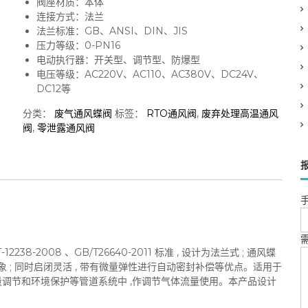
阀座材质：本体
连接方式：法兰
法兰标准：GB、ANSI、DIN、JIS
压力等级：0-PN16
电动执行器：开关型、调节型、防爆型
电压等级：AC220V、AC110、AC380V、DC24V、
DC12等
分类：
废气通风蝶阀
标签：
RTO通风阀
,
废弃处理高温通风
阀
,
零泄露通风阀
手
-2008 、GB/T26640-2011 标准 , 设计为法兰式 ; 通风蝶
象 ; 同时启闭灵活 , 带有微量弹性进行自动密封补偿等优点。适用于
风量调节和环境保护等管道系统中 ,作调节气体流量使用。本产品设计