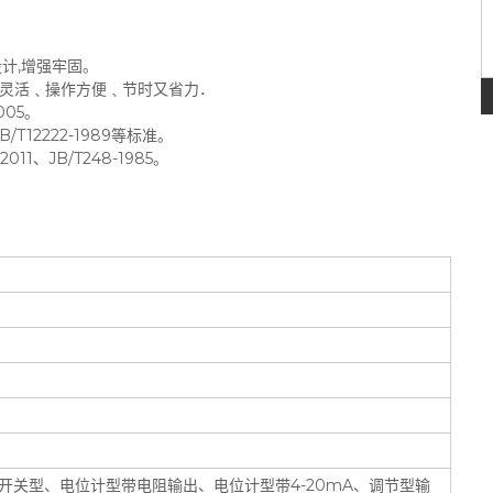
计,增强牢固。
关灵活﹑操作方便﹑节时又省力．
005。
B/T12222-1989等标准。
11、JB/T248-1985。
开关型、电位计型带电阻输出、电位计型带4-20mA、调节型输