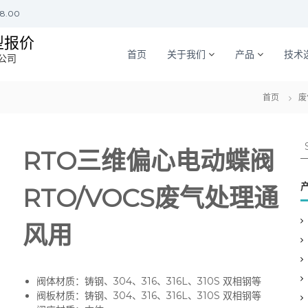
18.00
型报价
首页
关于我们
产品
技术
公司
首页
废
S
RTO三维偏心电动蝶阀
e
a
r
RTO/VOCS废气处理通
c
h
风用
f
o
r
:
阀体材质：铸钢、304、316、316L、310S 双相钢等
阀板材质：铸钢、304、316、316L、310S 双相钢等