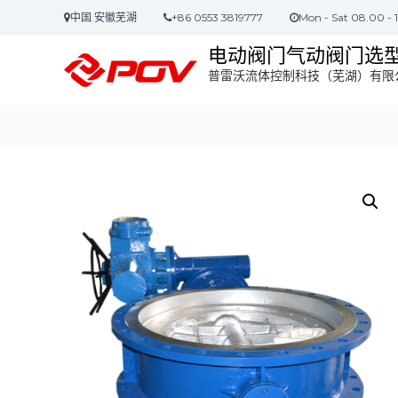
S
中国.安徽芜湖
+86 0553 3819777
Mon - Sat 08.00 - 
k
i
电动阀门气动阀门选
p
普雷沃流体控制科技（芜湖）有限
t
o
c
o
n
t
e
n
t