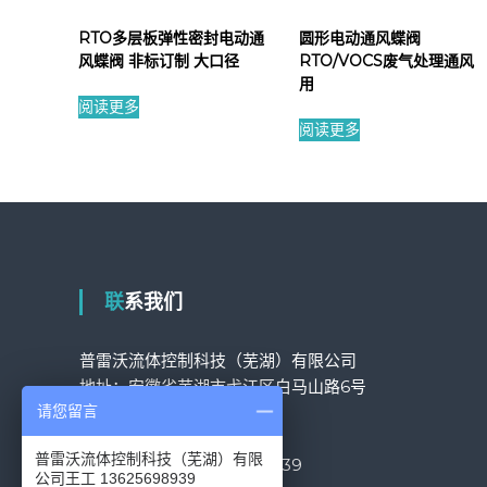
RTO多层板弹性密封电动通
圆形电动通风蝶阀
风蝶阀 非标订制 大口径
RTO/VOCS废气处理通风
用
阅读更多
阅读更多
联系我们
普雷沃流体控制科技（芜湖）有限公司
地址：安徽省芜湖市弋江区白马山路6号
固话：
05533819777
请您留言
固话：
05533801388
普雷沃流体控制科技（芜湖）有限
网销专员：王工
13625698939
公司王工 13625698939