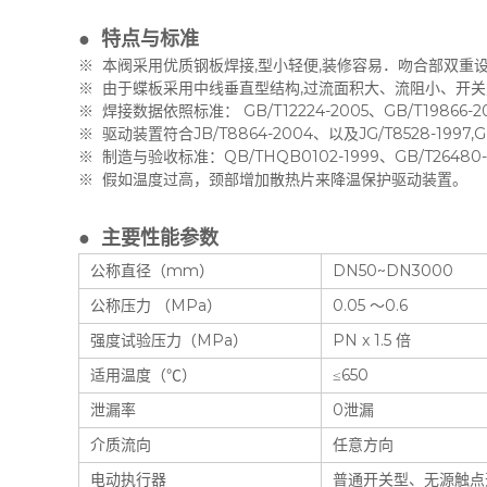
● 特点与标准
※ 本阀采用优质钢板焊接,型小轻便,装修容易．吻合部双重设
※ 由于蝶板采用中线垂直型结构,过流面积大、流阻小、开
※ 焊接数据依照标准： GB/T12224-2005、GB/T19866-2
※ 驱动装置符合JB/T8864-2004、以及JG/T8528-1997,G
※ 制造与验收标准：QB/THQB0102-1999、GB/T26480-20
※ 假如温度过高，颈部增加散热片来降温保护驱动装置。
● 主要性能参数
公称直径（mm）
DN50~DN3000
公称压力 （MPa）
0.05 ～0.6
强度试验压力（MPa）
PN x 1.5 倍
适用温度（℃）
≤650
泄漏率
0泄漏
介质流向
任意方向
电动执行器
普通开关型、无源触点