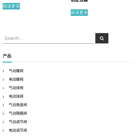
阅读更多
阅读更多
S
S
e
e
a
a
r
c
r
产品
h
c
h
气动蝶阀
f
电动蝶阀
o
r
气动球阀
:
电动球阀
气动角座阀
气动隔膜阀
气动调节阀
电动调节阀