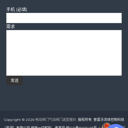
手机 (必填)
需求
Copyright © 2026
电动阀门气动阀门选型报价.
版权所有 普雷沃流体控制科技
（芜湖）有限公司 保留一切权利。备案号:
皖ICP备16011405号-4
皖公网安