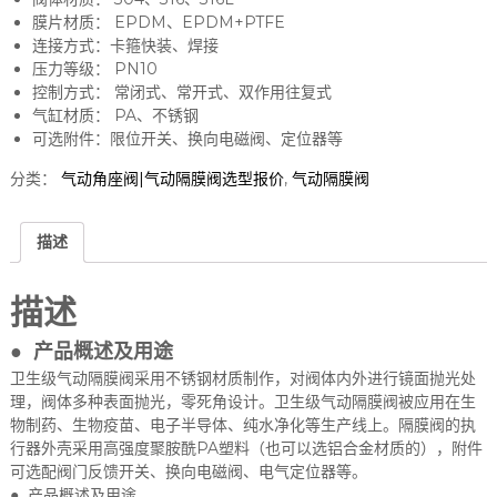
膜片材质： EPDM、EPDM+PTFE
连接方式：卡箍快装、焊接
压力等级： PN10
控制方式： 常闭式、常开式、双作用往复式
气缸材质： PA、不锈钢
可选附件：限位开关、换向电磁阀、定位器等
分类：
气动角座阀|气动隔膜阀选型报价
,
气动隔膜阀
描述
描述
● 产品概述及用途
卫生级气动隔膜阀采用不锈钢材质制作，对阀体内外进行镜面抛光处
理，阀体多种表面抛光，零死角设计。卫生级气动隔膜阀被应用在生
物制药、生物疫苗、电子半导体、纯水净化等生产线上。隔膜阀的执
行器外壳采用高强度聚胺酰PA塑料（也可以选铝合金材质的），附件
可选配阀门反馈开关、换向电磁阀、电气定位器等。
● 产品概述及用途