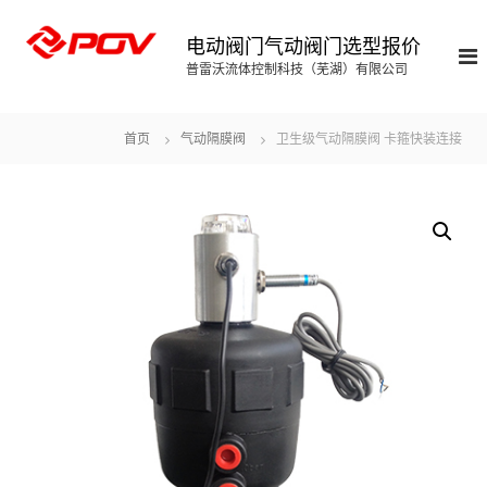
S
k
电动阀门气动阀门选型报价
i
普雷沃流体控制科技（芜湖）有限公司
p
t
o
首页
气动隔膜阀
卫生级气动隔膜阀 卡箍快装连接
c
o
n
t
e
n
t