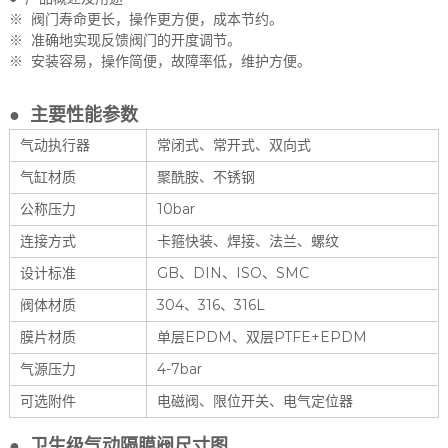
※ 阀门寿命更长，操作更方便，成本节约。
※ 准确地实现反馈阀门的开度调节。
※ 安装容易，操作简便，故障率低，维护方便。
● 主要性能参数
气动执行器
常闭式、常开式、双向式
气缸材质
聚酰胺、不锈钢
公称压力
10bar
连接方式
卡箍快装、焊接、法兰、螺纹
设计标准
GB、DIN、ISO、SMC
阀体材质
304、316、316L
膜片材质
单层EPDM、双层PTFE+EPDM
气源压力
4-7bar
可选附件
电磁阀、限位开关、电气定位器
● 卫生级气动隔膜阀尺寸图