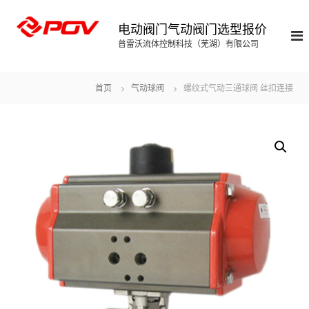
S
k
电动阀门气动阀门选型报价
i
普雷沃流体控制科技（芜湖）有限公司
p
t
o
首页
气动球阀
螺纹式气动三通球阀 丝扣连接
c
o
n
t
e
n
t