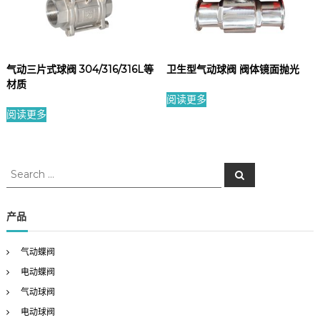
气动三片式球阀 304/316/316L等
卫生型气动球阀 阀体镜面抛光
材质
阅读更多
阅读更多
S
S
e
e
a
a
r
c
r
产品
h
c
h
气动蝶阀
f
电动蝶阀
o
r
气动球阀
:
电动球阀