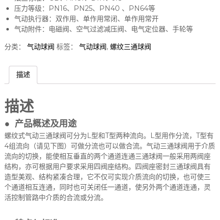
压力等级：PN16、PN25、PN40 、PN64等
气动执行器：双作用、单作用常闭、单作用常开
气动附件：电磁阀、空气过滤减压阀、电气定位器、手轮等
分类：
气动球阀
标签：
气动球阀
,
螺纹三通球阀
描述
描述
● 产品概述及用途
螺纹式气动三通球阀可分为L型和T型两种流向。L型用作分流，T型有
4组流向（请见下图）可做分流也可以做合流。气动三通球阀用于介质
流向的切换，能使相互垂直的两个通道连通三通球阀一般采用两阀座
结构，亦可根据用户要求采用四阀座结构。四阀座密封三通球阀具有
造型美观、结构紧凑合理，它不仅可实现介质流向的切换，也可使三
个通道相互连通，同时也可关闭任一通道，使另外两个通道连通，灵
活控制管路中介质的合流或分流。