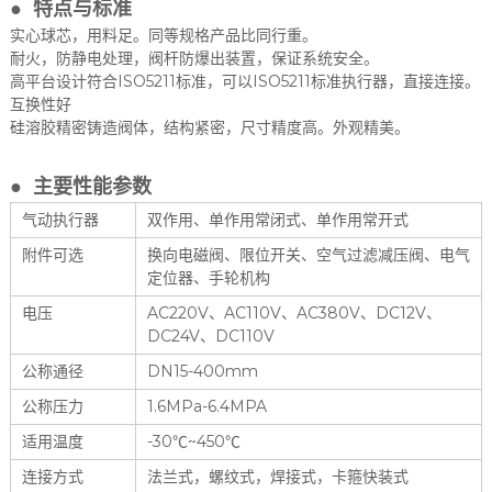
● 特点与标准
实心球芯，用料足。同等规格产品比同行重。
耐火，防静电处理，阀杆防爆出装置，保证系统安全。
高平台设计符合ISO5211标准，可以ISO5211标准执行器，直接连接。
互换性好
硅溶胶精密铸造阀体，结构紧密，尺寸精度高。外观精美。
● 主要性能参数
气动执行器
双作用、单作用常闭式、单作用常开式
附件可选
换向电磁阀、限位开关、空气过滤减压阀、电气
定位器、手轮机构
电压
AC220V、AC110V、AC380V、DC12V、
DC24V、DC110V
公称通径
DN15-400mm
公称压力
1.6MPa-6.4MPA
适用温度
-30℃~450℃
连接方式
法兰式，螺纹式，焊接式，卡箍快装式