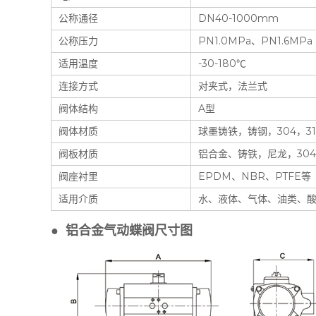
公称通径
DN40-1000mm
公称压力
PN1.0MPa、PN1.6MPa
适用温度
-30-180℃
连接方式
对夹式，法兰式
阀体结构
A型
阀体材质
球墨铸铁，铸钢，304，316
阀板材质
铝合金、铸铁，尼龙，304，
阀座衬里
EPDM、NBR、PTFE等
适用介质
水、液体、气体、油类、
● 铝合金气动蝶阀尺寸图