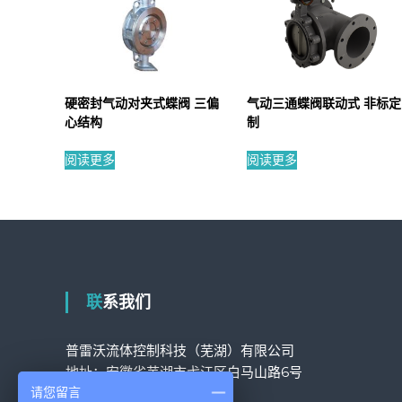
硬密封气动对夹式蝶阀 三偏
气动三通蝶阀联动式 非标定
心结构
制
阅读更多
阅读更多
联系我们
普雷沃流体控制科技（芜湖）有限公司
地址：安徽省芜湖市弋江区白马山路6号
请您留言
固话：
05533819777