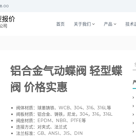
18.00
型报价
首页
关于我们
产品
技术
公司
S
铝合金气动蝶阀 轻型蝶
e
a
r
阀 价格实惠
c
h
f
o
阀体材质：球墨铸铁、WCB、304、316、316L等
r
阀板材质：铝合金、铸铁，尼龙，304，316，316L
:
阀座材质：EPDM、NBR、PTFE等
连接方式：对夹式、法兰式
法兰标准：GB、ANSI、JIS、DIN