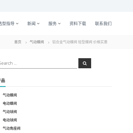
选型指导
新闻
服务
资料下载
联系我们
首页
气动蝶阀
铝合金气动蝶阀 轻型蝶阀 价格实惠
S
e
a
r
c
产品
h
气动蝶阀
电动蝶阀
气动球阀
电动球阀
气动角座阀