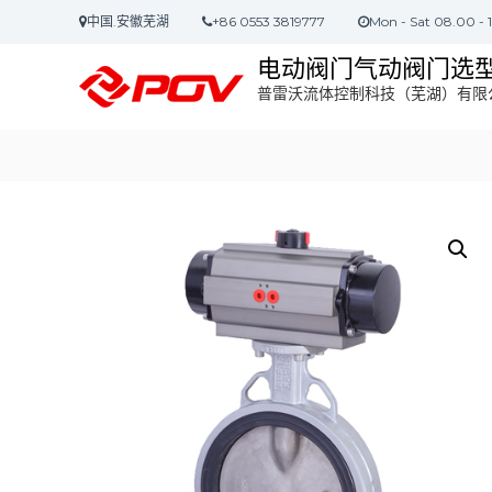
S
中国.安徽芜湖
+86 0553 3819777
Mon - Sat 08.00 - 
k
i
电动阀门气动阀门选
p
普雷沃流体控制科技（芜湖）有限
t
o
c
o
n
t
e
n
t