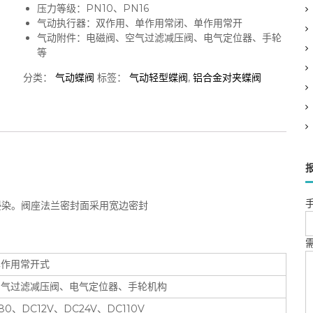
压力等级：PN10、PN16
气动执行器：双作用、单作用常闭、单作用常开
气动附件：电磁阀、空气过滤减压阀、电气定位器、手轮
等
分类：
气动蝶阀
标签：
气动轻型蝶阀
,
铝合金对夹蝶阀
手
浸染。阀座法兰密封面采用宽边密封
单作用常开式
空气过滤减压阀、电气定位器、手轮机构
380、DC12V、DC24V、DC110V